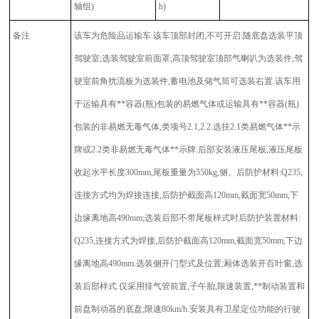
轴组)
h)
备注
该车为危险品运输车.该车顶部封闭,不可开启.随底盘选装平顶
驾驶室;选装驾驶室前面罩;高顶驾驶室顶部气喇叭为选装件;驾
驶室前角扰流板为选装件,蓄电池及储气筒可选装右置.该车用
于运输具有**容器(瓶)包装的易燃气体或运输具有**容器(瓶)
包装的非易燃无毒气体,类项号2.1,2.2.选挂2.1类易燃气体**示
牌或2.2类非易燃无毒气体**示牌.后部安装液压尾板,液压尾板
收起水平长度300mm,尾板重量为550kg,侧、后防护材料:Q235,
连接方式均为焊接连接,后防护截面高120mm,截面宽50mm,下
边缘离地高490mm;选装后部不带尾板样式时后防护装置材料:
Q235,连接方式为焊接,后防护截面高120mm,截面宽50mm,下边
缘离地高490mm.选装侧开门型式及位置;厢体选装开百叶窗,选
装后部样式.仅采用排气管前置,子午胎,限速装置,**制动装置和
前盘制动器的底盘;限速80km/h.安装具有卫星定位功能的行驶