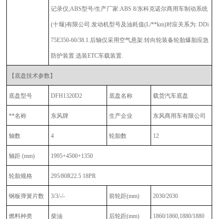
记录仪;ABS型号/生产厂家:ABS 8/东科克诺尔商用车制动系统
(十堰)有限公司.发动机型号及油耗值(L/**km)对应关系为: DDi
75E350-60/38.1.后轴仅采用空气悬架.转向轮装备轮胎爆胎应急
防护装置.选装ETC车载装置.
【底盘技术参数】
底盘型号
DFH1320D2
底盘名称
载货汽车底盘
**名称
东风牌
生产企业
东风商用车有限公司
轴数
4
轮胎数
12
轴距 (mm)
1995+4500+1350
轮胎规格
295/80R22.5 18PR
钢板弹簧片数
3/3/-/-
前轮距
(mm)
2030/2030
燃料种类
柴油
后轮距
(mm)
1860/1860,1880/1880