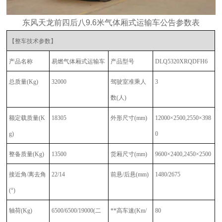
东风天龙前四后八9.6米气体厢式运输车公告参数表
【整车技术参数】
产品名称
易燃气体厢式运输车
产品型号
DLQ5320XRQDFH6
总质量
(Kg)
32000
驾驶室准乘人
3
数
(人)
额定载质量
(K
18305
外形尺寸
(mm)
12000×2500,2550×398
g)
0
整备质量
(Kg)
13500
货厢尺寸
(mm)
9600×2400,2450×2500
接近角
/离去角
22/14
前悬
/后悬(mm)
1480/2675
(°)
轴荷
(Kg)
6500/6500/19000(二
**高车速
(Km/
80