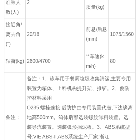
准乘人
2
质量(kg)
数(人)
接近角/
前悬/后悬
离去角
20/18
1075/1560
(mm)
(°)
**车速(k
轴荷(kg)
2600/4700
80
m/h)
备注：1、该车用于餐厨垃圾收集清运,主要专用
装置为箱体、上料机构提升架、推铲。2、侧防
护材料采用
Q235,螺栓连接;后防护由专用装置代替,下边缘离
备注：
地高500mm。箱体后部选装螺旋卸料装置。选
装导流装置。选装弧形挡泥板。3、ABS系统型
号:VIE ABS-II,ABS系统生产厂家:浙江