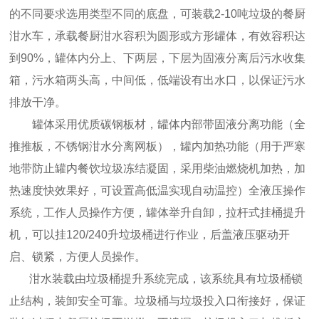
的不同要求选用类型不同的底盘，可装载2-10吨垃圾的餐厨
泔水车，承载餐厨泔水容积为圆形或方形罐体，有效容积达
到90%，罐体内分上、下两层，下层为固液分离后污水收集
箱，污水箱两头高，中间低，低端设有出水口，以保证污水
排放干净。
罐体采用优质碳钢板材，罐体内部带固液分离功能（全
推推板，不锈钢泔水分离网板），罐内加热功能（用于严寒
地带防止罐内餐饮垃圾冻结凝固，采用柴油燃烧机加热，加
热速度快效果好，可设置高低温实现自动温控）全液压操作
系统，工作人员操作方便，罐体举升自卸，拉杆式挂桶提升
机，可以挂120/240升垃圾桶进行作业，后盖液压驱动开
启、锁紧，方便人员操作。
泔水装载由垃圾桶提升系统完成，该系统具有垃圾桶锁
止结构，装卸安全可靠。垃圾桶与垃圾投入口衔接好，保证